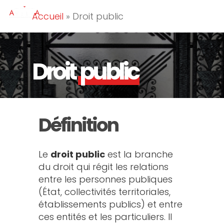
Skip
Men
Accueil
»
Droit public
to
searc
main
Close
content
Menu
Droit
public
Définition
Le
droit public
est la branche
du droit qui régit les relations
entre les personnes publiques
(État, collectivités territoriales,
établissements publics) et entre
ces entités et les particuliers. Il