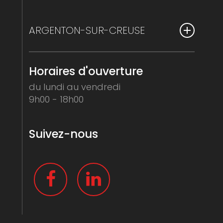
contact@avelia.org
ARGENTON-SUR-CREUSE
11, rue Jean-Jacques Rousseau
Horaires d'ouverture
36200 Argenton-sur-Creuse
02 54 24 19 50
du lundi au vendredi
contact@avelia.org
9h00 - 18h00
Suivez-nous